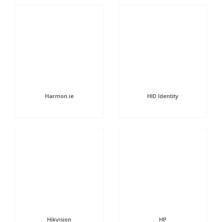
Harmon.ie
HID Identity
Hikvision
HP