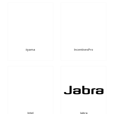
iiyama
IncentivesPro
Intel
Jabra