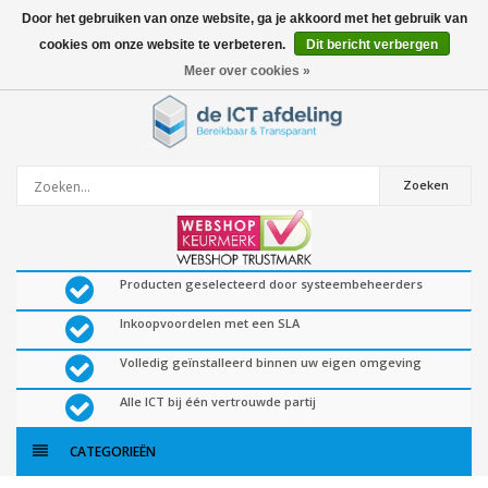
Door het gebruiken van onze website, ga je akkoord met het gebruik van
cookies om onze website te verbeteren.
Dit bericht verbergen
0
artikelen
Meer over cookies »
Zoeken
Producten geselecteerd door systeembeheerders
Inkoopvoordelen met een SLA
Volledig geïnstalleerd binnen uw eigen omgeving
Alle ICT bij één vertrouwde partij
CATEGORIEËN