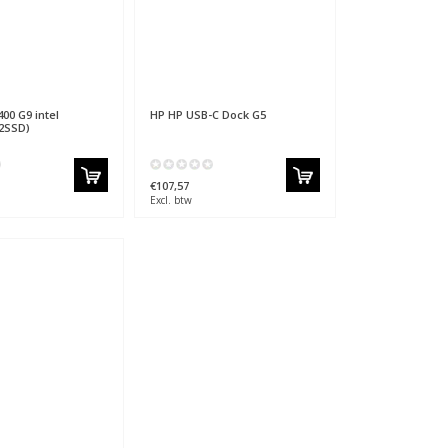
00 G9 intel
HP
HP USB-C Dock G5
12SSD)
€107,57
Excl. btw