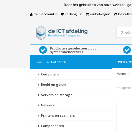
Door het gebruiken van onze website, ga
mijn account
verlanglijst
winkelwagen
bestelle
Producten geselecteerd door
systeembeheerders
CATEGORIEËN
OVER ON
Home
Computers
Beeld en geluid
Bekijken a
Servers en storage
Netwerk
Printers en scanners
Componenten