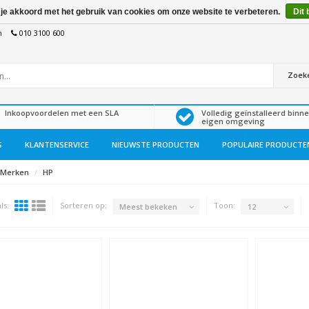
 je akkoord met het gebruik van cookies om onze website te verbeteren.
Dit 
n
010 3100 600
Zoek
Inkoopvoordelen met een SLA
Volledig geïnstalleerd binn
eigen omgeving
S
KLANTENSERVICE
NIEUWSTE PRODUCTEN
POPULAIRE PRODUCTE
Merken
HP
ls:
Sorteren op:
Toon:
Meest bekeken
12