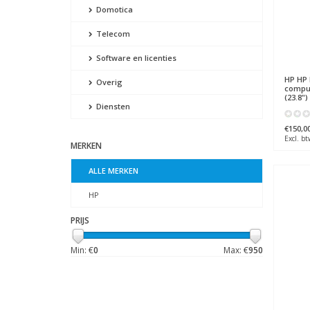
Domotica
Telecom
Software en licenties
HP
HP 
Overig
comput
(23.8")
Diensten
€150,0
Excl. bt
MERKEN
ALLE MERKEN
HP
PRIJS
Min: €
0
Max: €
950