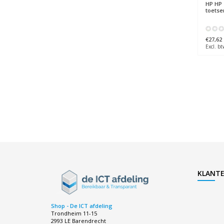
HP
HP 
toets
€27,62
Excl. bt
KLANTE
Shop - De ICT afdeling
Trondheim 11-15
2993 LE Barendrecht