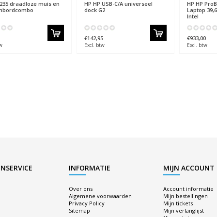
235 draadloze muis en
HP
HP USB-C/A universeel
HP
HP ProB
enbordcombo
dock G2
Laptop 39,6
Intel
€142,95
€933,00
w
Excl. btw
Excl. btw
NSERVICE
INFORMATIE
MIJN ACCOUNT
Over ons
Account informatie
Algemene voorwaarden
Mijn bestellingen
Privacy Policy
Mijn tickets
Sitemap
Mijn verlanglijst