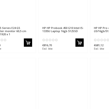
E-Series E24 G5
HP
HP Probook 450 G10 Intel I5-
HP
HP Pro-4
er monitor 60,5 cm
1335U Laptop 16gb 512SSD
(i5/16gb/5
 1920 x 1
0
€816,70
€681,12
w
Excl. btw
Excl. btw