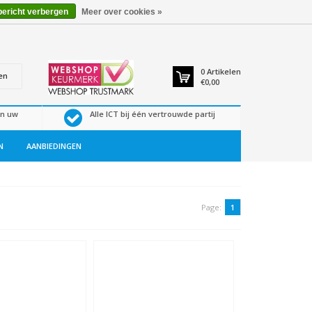
bericht verbergen
Meer over cookies »
0
Artikelen
en
€0,00
en uw
Alle ICT bij één vertrouwde partij
N
AANBIEDINGEN
Page:
1