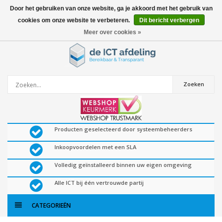
Door het gebruiken van onze website, ga je akkoord met het gebruik van
cookies om onze website te verbeteren.
Dit bericht verbergen
0
artikelen
Meer over cookies »
Zoeken
Producten geselecteerd door systeembeheerders
Inkoopvoordelen met een SLA
Volledig geïnstalleerd binnen uw eigen omgeving
Alle ICT bij één vertrouwde partij
CATEGORIEËN