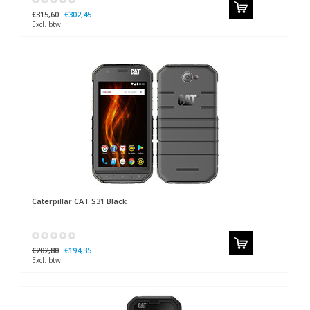
€315,60
€302,45
Excl. btw
Caterpillar
CAT S31 Black
€202,80
€194,35
Excl. btw