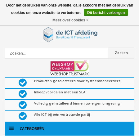
Door het gebruiken van onze website, ga je akkoord met het gebruik van
cookies om onze website te verbeteren.
Dit bericht verbergen
0
artikelen
Meer over cookies »
Zoeken
Producten geselecteerd door systeembeheerders
Inkoopvoordelen met een SLA
Volledig geïnstalleerd binnen uw eigen omgeving
Alle ICT bij één vertrouwde partij
CATEGORIEËN