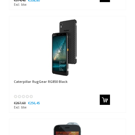
€374,40
€358,80
Excl. btw
Caterpillar
RugGear RG850 Black
€267,60
€256,45
Excl. btw