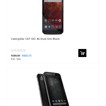
Caterpillar
CAT S61 4G Dual Sim Black
€688,80
€660,10
Excl. btw