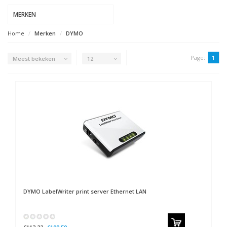
MERKEN
Home
Merken
DYMO
Page:
1
Meest bekeken
12
DYMO
LabelWriter print server Ethernet LAN