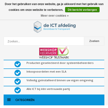
Door het gebruiken van onze website, ga je akkoord met het gebruik van
cookies om onze website te verbeteren.
Dit bericht verbergen
0
artikelen
Meer over cookies »
Zoeken
Producten geselecteerd door systeembeheerders
Inkoopvoordelen met een SLA
Volledig geïnstalleerd binnen uw eigen omgeving
Alle ICT bij één vertrouwde partij
CATEGORIEËN