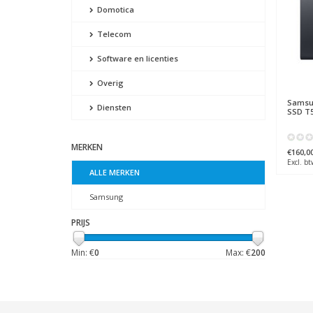
Domotica
Telecom
Software en licenties
Overig
Sams
Diensten
SSD T5
MERKEN
€160,0
Excl. bt
ALLE MERKEN
Samsung
PRIJS
Min: €
0
Max: €
200