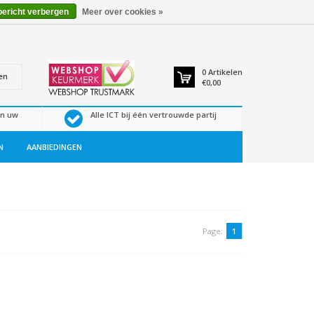
bericht verbergen
Meer over cookies »
0
Artikelen
en
€0,00
en uw
Alle ICT bij één vertrouwde partij
N
AANBIEDINGEN
Page:
1