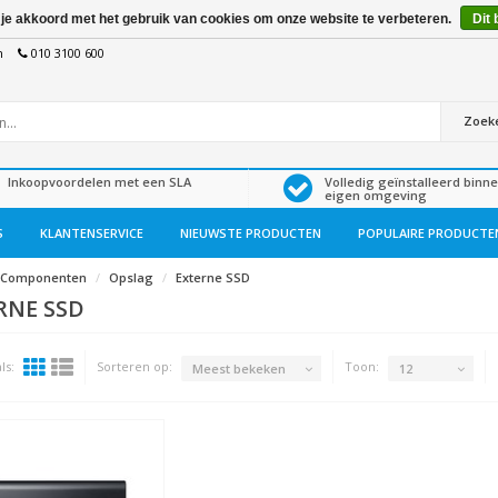
 je akkoord met het gebruik van cookies om onze website te verbeteren.
Dit 
n
010 3100 600
Zoek
Inkoopvoordelen met een SLA
Volledig geïnstalleerd binn
eigen omgeving
S
KLANTENSERVICE
NIEUWSTE PRODUCTEN
POPULAIRE PRODUCTE
Componenten
Opslag
Externe SSD
RNE SSD
ls:
Sorteren op:
Toon:
Meest bekeken
12