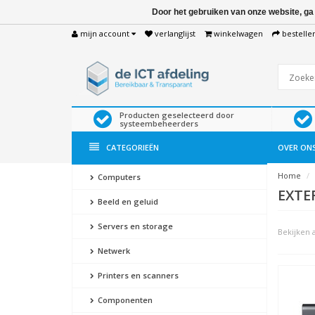
Door het gebruiken van onze website, ga
mijn account
verlanglijst
winkelwagen
bestelle
Producten geselecteerd door
systeembeheerders
CATEGORIEËN
OVER ON
Home
Computers
EXTE
Beeld en geluid
Servers en storage
Bekijken a
Netwerk
Printers en scanners
Componenten