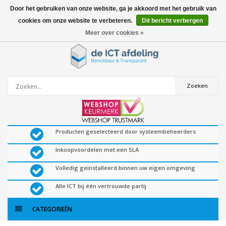
Door het gebruiken van onze website, ga je akkoord met het gebruik van
cookies om onze website te verbeteren.
Dit bericht verbergen
0
artikelen
Meer over cookies »
Zoeken
Producten geselecteerd door systeembeheerders
Inkoopvoordelen met een SLA
Volledig geïnstalleerd binnen uw eigen omgeving
Alle ICT bij één vertrouwde partij
CATEGORIEËN