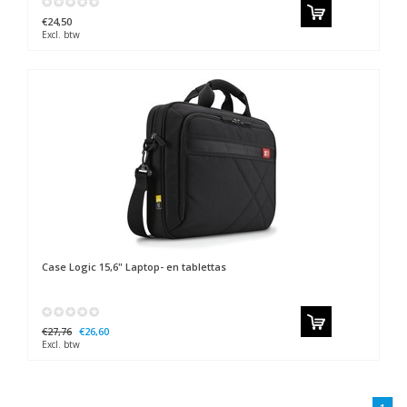
€24,50
Excl. btw
Case Logic
15,6" Laptop- en tablettas
€27,76
€26,60
Excl. btw