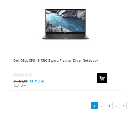
Dell
DELL XPS 13 7390 Zwart, Platina, Zilver Notebook
€1.478,99
€1.417,36
Excl. btw
1
2
3
4