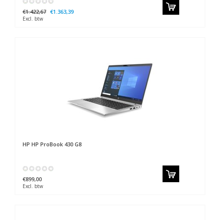
€1.422,67
€1.363,39
Excl. btw
HP
HP ProBook 430 G8
€899,00
Excl. btw