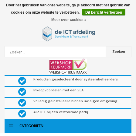
Door het gebruiken van onze website, ga je akkoord met het gebruik van
cookies om onze website te verbeteren.
Dit bericht verbergen
0
artikelen
Meer over cookies »
Zoeken
Producten geselecteerd door systeembeheerders
Inkoopvoordelen met een SLA
Volledig geïnstalleerd binnen uw eigen omgeving
Alle ICT bij één vertrouwde partij
CATEGORIEËN