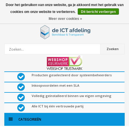
Door het gebruiken van onze website, ga je akkoord met het gebruik van
cookies om onze website te verbeteren.
Dit bericht verbergen
0
artikelen
Meer over cookies »
Zoeken
Producten geselecteerd door systeembeheerders
Inkoopvoordelen met een SLA
Volledig geïnstalleerd binnen uw eigen omgeving
Alle ICT bij één vertrouwde partij
CATEGORIEËN