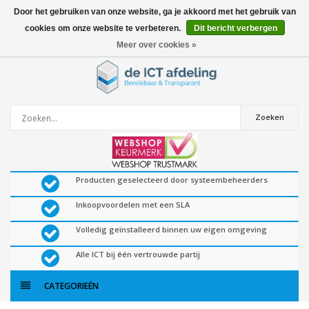
Door het gebruiken van onze website, ga je akkoord met het gebruik van
cookies om onze website te verbeteren.
Dit bericht verbergen
0
artikelen
Meer over cookies »
Zoeken
Producten geselecteerd door systeembeheerders
Inkoopvoordelen met een SLA
Volledig geïnstalleerd binnen uw eigen omgeving
Alle ICT bij één vertrouwde partij
CATEGORIEËN