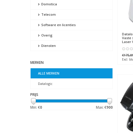
Domotica
Telecom
Software en licenties
Datalo
Overig
Vaste 
Laser 
Diensten
€175,8
Excl. bt
MERKEN
ALLE MERKEN
Datalogic
PRIJS
Min: €
0
Max: €
900