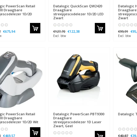
gic
PowerScan Retail
Datalogic
QuickScan QW2420
Datalogic
H
00 Draagbare
Draagbare
Draagbare
jescodelezer 1D/2D
streepjescodelezer 1D/2D LED
streepjesc
Zwart
Zwart
2
€675,94
€127,70
€122,38
€99,91
€95
w
Excl. btw
Excl. btw
gic
PowerScan Retail
Datalogic
PowerScan PBT9300
Datalogic
T
00 Draagbare
Draagbare
jescodelezer 1D/2D Wit
streepjescodelezer 1D Laser
Zwart, Geel
8
€469,57
€40,87
€39