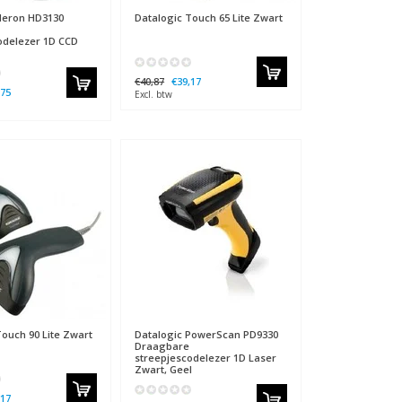
eron HD3130
Datalogic
Touch 65 Lite Zwart
odelezer 1D CCD
€40,87
€39,17
,75
Excl. btw
ouch 90 Lite Zwart
Datalogic
PowerScan PD9330
Draagbare
streepjescodelezer 1D Laser
Zwart, Geel
,17