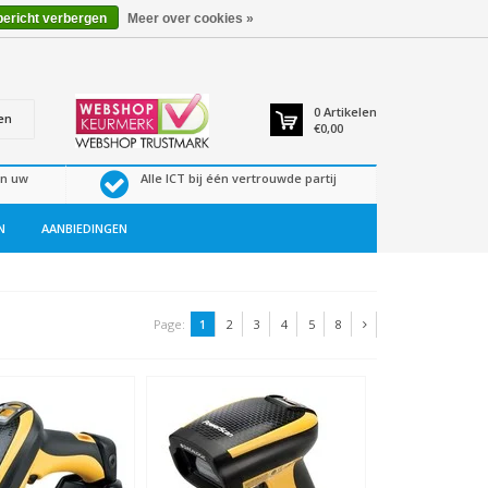
bericht verbergen
Meer over cookies »
0
Artikelen
en
€0,00
en uw
Alle ICT bij één vertrouwde partij
N
AANBIEDINGEN
Page:
1
2
3
4
5
8