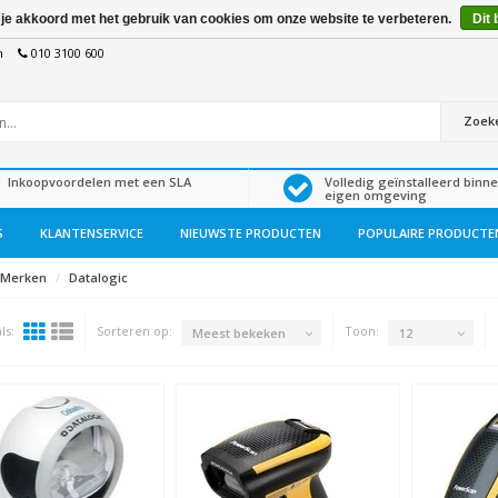
 je akkoord met het gebruik van cookies om onze website te verbeteren.
Dit 
n
010 3100 600
Zoek
Inkoopvoordelen met een SLA
Volledig geïnstalleerd binn
eigen omgeving
S
KLANTENSERVICE
NIEUWSTE PRODUCTEN
POPULAIRE PRODUCTE
Merken
Datalogic
ls:
Sorteren op:
Toon:
Meest bekeken
12