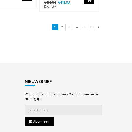
€461,04
€441,83
Excl. btw
1
2
3
4
5
8
NIEUWSBRIEF
Wilt u op de hoogte blijven? Word lid van onze
mailinglijst:
Abonneer