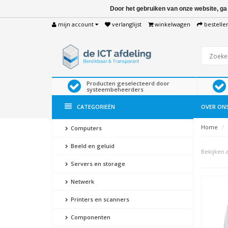
Door het gebruiken van onze website, ga
mijn account
verlanglijst
winkelwagen
bestelle
Producten geselecteerd door
systeembeheerders
CATEGORIEËN
OVER ON
Home
Computers
Beeld en geluid
Bekijken a
Servers en storage
Netwerk
Printers en scanners
Componenten