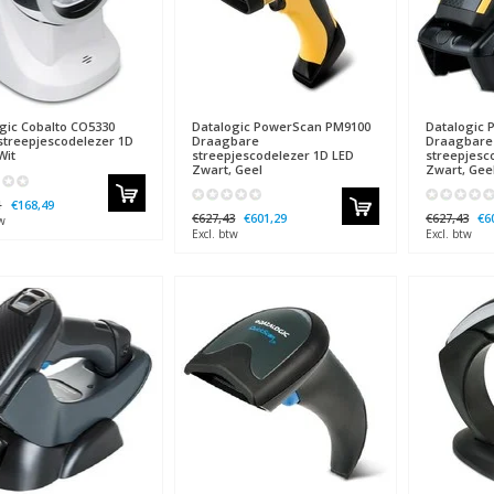
gic
Cobalto CO5330
Datalogic
PowerScan PM9100
Datalogic
P
streepjescodelezer 1D
Draagbare
Draagbare
Wit
streepjescodelezer 1D LED
streepjesc
Zwart, Geel
Zwart, Gee
1
€168,49
€627,43
€601,29
€627,43
€6
w
Excl. btw
Excl. btw