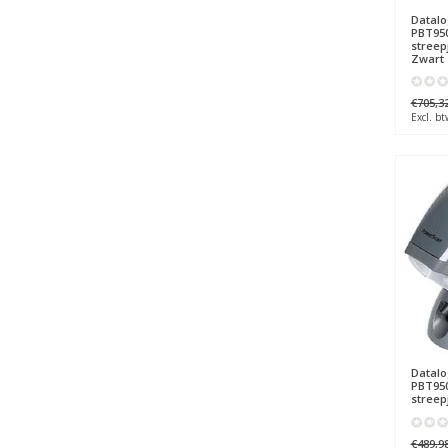
Datalo
PBT95
streep
Zwart
€705,3
Excl. bt
Datalo
PBT95
streep
€489,9