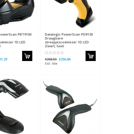
owerScan PBT9100
Datalogic
PowerScan PD9130
Draagbare
odelezer 1D LED
streepjescodelezer 1D LED
l
Zwart, Geel
01,29
€268,03
€256,86
Excl. btw