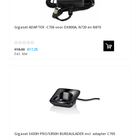
Gigaset
ADAPTER -C706 voor DX800A, N720 en N870
€18,00
€17,25
Excl. btw
Gigaset
S650H PRO/S850H BUREAULADER incl. adapter C705