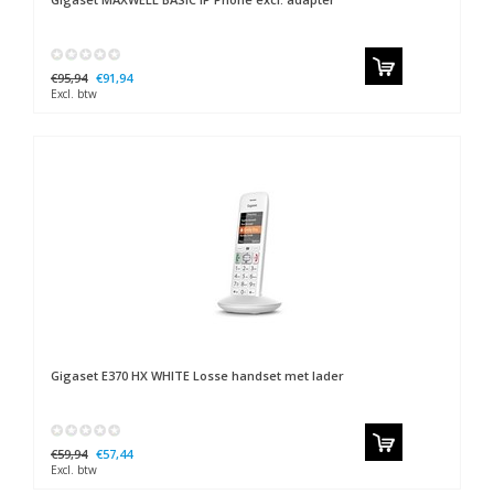
€95,94
€91,94
Excl. btw
Gigaset
E370 HX WHITE Losse handset met lader
€59,94
€57,44
Excl. btw