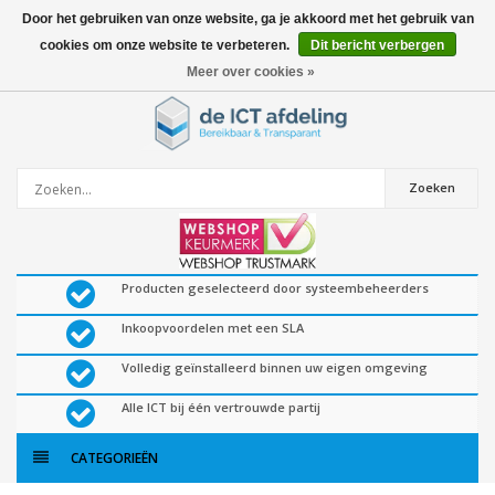
Door het gebruiken van onze website, ga je akkoord met het gebruik van
cookies om onze website te verbeteren.
Dit bericht verbergen
0
artikelen
Meer over cookies »
Zoeken
Producten geselecteerd door systeembeheerders
Inkoopvoordelen met een SLA
Volledig geïnstalleerd binnen uw eigen omgeving
Alle ICT bij één vertrouwde partij
CATEGORIEËN