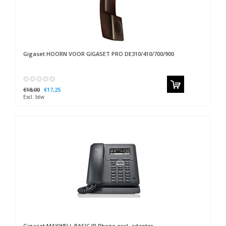
Gigaset
HOORN VOOR GIGASET PRO DE310/410/700/900
€18,00
€17,25
Excl. btw
Gigaset
MAXWELL BASIC IP Phone excl. adapter