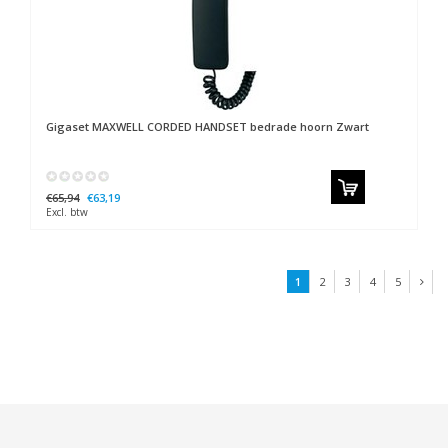
Gigaset
MAXWELL CORDED HANDSET bedrade hoorn Zwart
€65,94
€63,19
Excl. btw
1
2
3
4
5