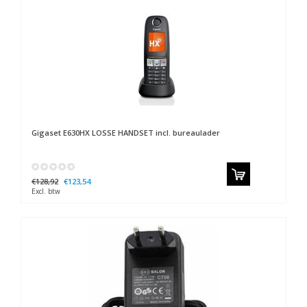
Gigaset
E630HX LOSSE HANDSET incl. bureaulader
€128,92
€123,54
Excl. btw