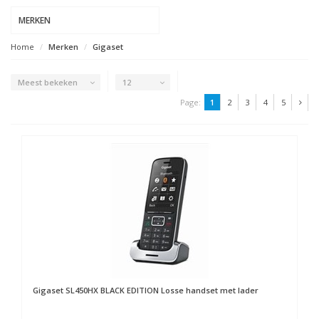
MERKEN
Home
Merken
Gigaset
Meest bekeken
12
Page:
1
2
3
4
5
Gigaset
SL450HX BLACK EDITION Losse handset met lader