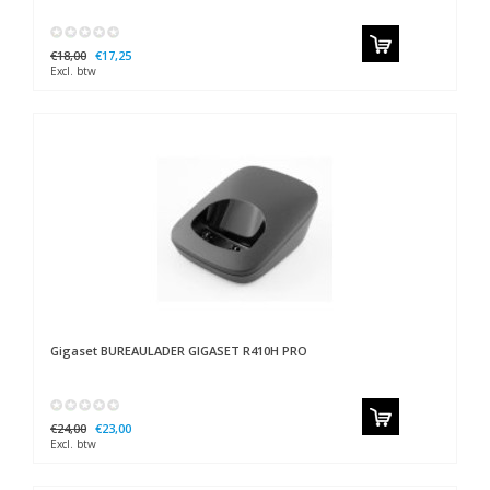
€18,00
€17,25
Excl. btw
Gigaset
BUREAULADER GIGASET R410H PRO
€24,00
€23,00
Excl. btw