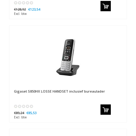
€128,92
€123,54
Excl. btw
Gigaset
S850HX LOSSE HANDSET inclusief bureaulader
€89,24
€85,53
Excl. btw