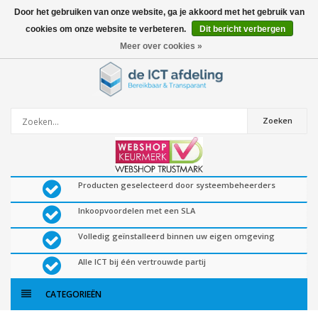
Door het gebruiken van onze website, ga je akkoord met het gebruik van
cookies om onze website te verbeteren.
Dit bericht verbergen
0
artikelen
Meer over cookies »
Zoeken
Producten geselecteerd door systeembeheerders
Inkoopvoordelen met een SLA
Volledig geïnstalleerd binnen uw eigen omgeving
Alle ICT bij één vertrouwde partij
CATEGORIEËN