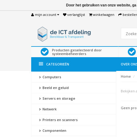
Door het gebruiken van onze website, ga
mijn account
verlanglijst
winkelwagen
bestelle
Producten geselecteerd door
systeembeheerders
CATEGORIEËN
OVER ON
Home
Computers
Beeld en geluid
Bekijken a
Servers en storage
Geen prod
Netwerk
Printers en scanners
Componenten