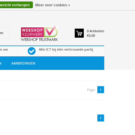
bericht verbergen
Meer over cookies »
0
Artikelen
en
€0,00
en uw
Alle ICT bij één vertrouwde partij
N
AANBIEDINGEN
Page:
1
1