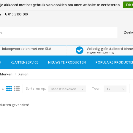
 je akkoord met het gebruik van cookies om onze website te verbeteren.
Dit 
n
010 3100 600
Zoek
Inkoopvoordelen met een SLA
Volledig geïnstalleerd binn
eigen omgeving
S
KLANTENSERVICE
NIEUWSTE PRODUCTEN
POPULAIRE PRODUCTE
Merken
Xelion
ls:
Sorteren op:
Toon:
Meest bekeken
12
ucten gevonden!...