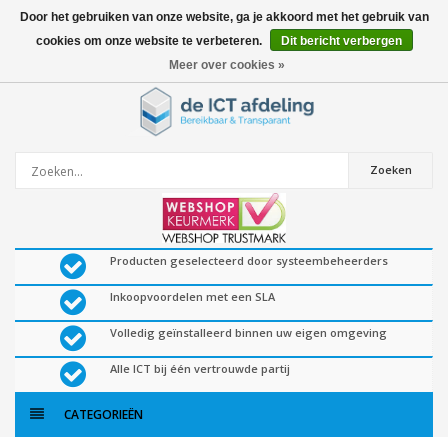
Door het gebruiken van onze website, ga je akkoord met het gebruik van
cookies om onze website te verbeteren.
Dit bericht verbergen
0
artikelen
Meer over cookies »
Zoeken
Producten geselecteerd door systeembeheerders
Inkoopvoordelen met een SLA
Volledig geïnstalleerd binnen uw eigen omgeving
Alle ICT bij één vertrouwde partij
CATEGORIEËN