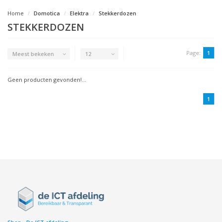
Home
Domotica
Elektra
Stekkerdozen
STEKKERDOZEN
Page:
1
Meest bekeken
12
Geen producten gevonden!...
1