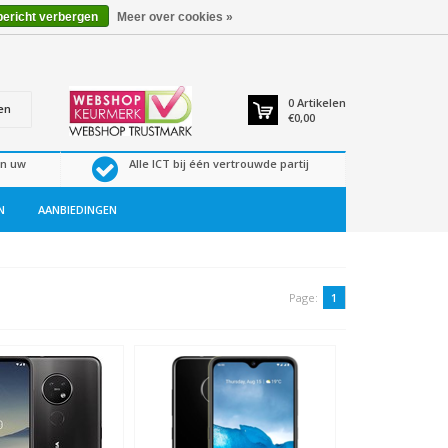
bericht verbergen
Meer over cookies »
0
Artikelen
en
€0,00
en uw
Alle ICT bij één vertrouwde partij
N
AANBIEDINGEN
Page:
1