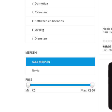
Domotica
Telecom
Software en licenties
Nokia
N
Overig
Sim Bl
Diensten
€25,20
Excl. bt
MERKEN
ALLE MERKEN
Nokia
PRIJS
Min: €
0
Max: €
300