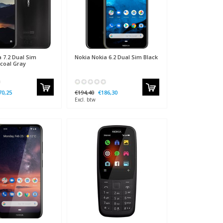
 7.2 Dual Sim
Nokia
Nokia 6.2 Dual Sim Black
coal Gray
70,25
€194,40
€186,30
Excl. btw