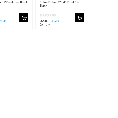
 3.2 Dual Sim Black
Nokia
Nokia 220 4G Dual Sim
Black
25,35
€64,80
€62,10
Excl. btw