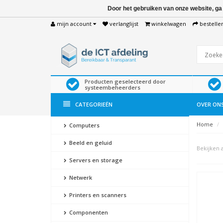
Door het gebruiken van onze website, ga
mijn account
verlanglijst
winkelwagen
bestelle
Producten geselecteerd door
systeembeheerders
CATEGORIEËN
OVER ON
Home
Computers
Beeld en geluid
Bekijken a
Servers en storage
Netwerk
Printers en scanners
Componenten