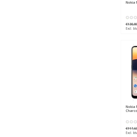
Nokia
N
€130,8
Excl. bt
Nokia
N
Charco
€117,6
Excl. bt