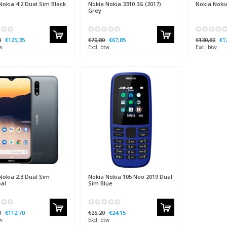
okia 4.2 Dual Sim Black
Nokia
Nokia 3310 3G (2017)
Nokia
Nokia
Grey
0
€125,35
€70,80
€67,85
€130,80
€1
w
Excl. btw
Excl. btw
okia 2.3 Dual Sim
Nokia
Nokia 105 Neo 2019 Dual
al
Sim Blue
0
€112,70
€25,20
€24,15
w
Excl. btw