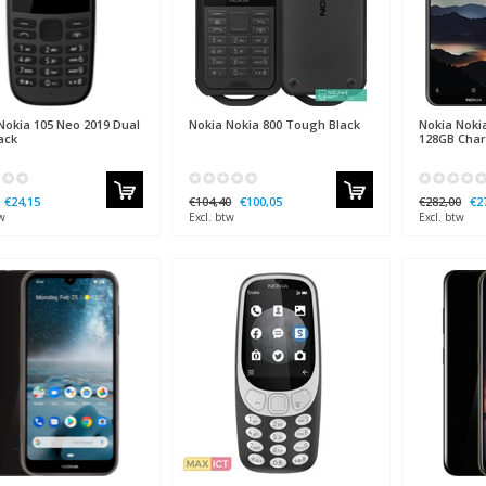
okia 105 Neo 2019 Dual
Nokia
Nokia 800 Tough Black
Nokia
Nokia
ack
128GB Char
€24,15
€104,40
€100,05
€282,00
€2
w
Excl. btw
Excl. btw