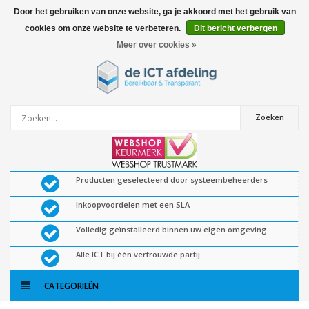
Door het gebruiken van onze website, ga je akkoord met het gebruik van
cookies om onze website te verbeteren.
Dit bericht verbergen
0
artikelen
Meer over cookies »
Zoeken
Producten geselecteerd door systeembeheerders
Inkoopvoordelen met een SLA
Volledig geïnstalleerd binnen uw eigen omgeving
Alle ICT bij één vertrouwde partij
CATEGORIEËN