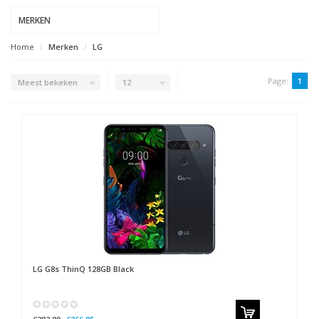
MERKEN
Home
Merken
LG
Page:
1
Meest bekeken
12
LG
G8s ThinQ 128GB Black