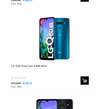
€382,80
€366,85
Excl. btw
LG
Q60 Dual Sim 64GB Blue
€154,80
€148,35
Excl. btw