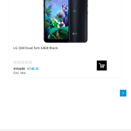
LG
Q60 Dual Sim 64GB Black
€154,80
€148,35
Excl. btw
1