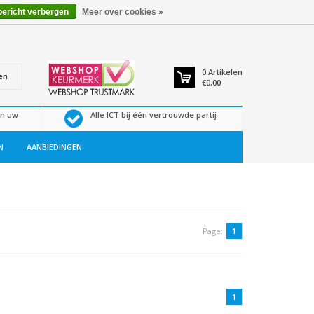
bericht verbergen
Meer over cookies »
0
Artikelen
en
€0,00
en uw
Alle ICT bij één vertrouwde partij
N
AANBIEDINGEN
Page:
1
1