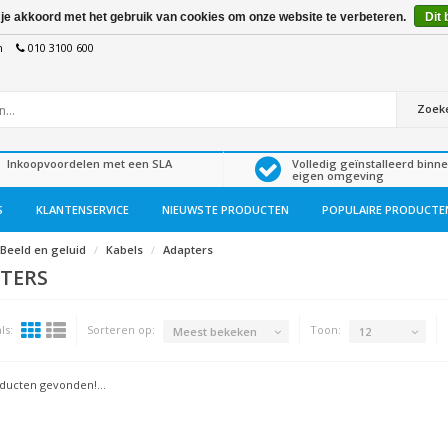
 je akkoord met het gebruik van cookies om onze website te verbeteren.
Dit 
n
010 3100 600
Zoek
Inkoopvoordelen met een SLA
Volledig geïnstalleerd binn
eigen omgeving
S
KLANTENSERVICE
NIEUWSTE PRODUCTEN
POPULAIRE PRODUCTE
Beeld en geluid
Kabels
Adapters
TERS
ls:
Sorteren op:
Toon:
Meest bekeken
12
ucten gevonden!...