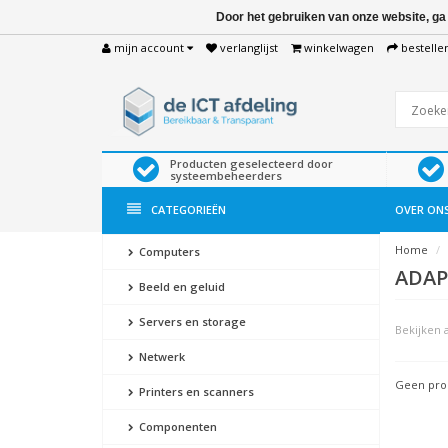
Door het gebruiken van onze website, ga
mijn account
verlanglijst
winkelwagen
bestelle
Producten geselecteerd door
systeembeheerders
CATEGORIEËN
OVER ON
Home
Computers
ADAP
Beeld en geluid
Servers en storage
Bekijken a
Netwerk
Geen prod
Printers en scanners
Componenten