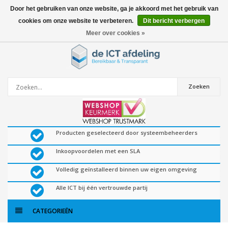
Door het gebruiken van onze website, ga je akkoord met het gebruik van
cookies om onze website te verbeteren.
Dit bericht verbergen
0
artikelen
Meer over cookies »
Zoeken
Producten geselecteerd door systeembeheerders
Inkoopvoordelen met een SLA
Volledig geïnstalleerd binnen uw eigen omgeving
Alle ICT bij één vertrouwde partij
CATEGORIEËN