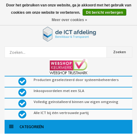
Door het gebruiken van onze website, ga je akkoord met het gebruik van
cookies om onze website te verbeteren.
Dit bericht verbergen
0
artikelen
Meer over cookies »
Zoeken
Producten geselecteerd door systeembeheerders
Inkoopvoordelen met een SLA
Volledig geïnstalleerd binnen uw eigen omgeving
Alle ICT bij één vertrouwde partij
CATEGORIEËN