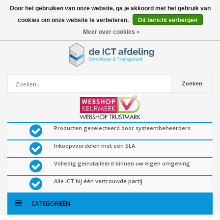
Door het gebruiken van onze website, ga je akkoord met het gebruik van
cookies om onze website te verbeteren.
Dit bericht verbergen
0
artikelen
Meer over cookies »
Zoeken
Producten geselecteerd door systeembeheerders
Inkoopvoordelen met een SLA
Volledig geïnstalleerd binnen uw eigen omgeving
Alle ICT bij één vertrouwde partij
CATEGORIEËN