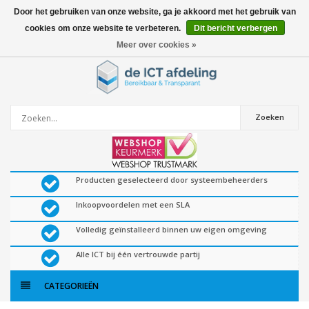
Door het gebruiken van onze website, ga je akkoord met het gebruik van
cookies om onze website te verbeteren.
Dit bericht verbergen
0
artikelen
Meer over cookies »
Zoeken
Producten geselecteerd door systeembeheerders
Inkoopvoordelen met een SLA
Volledig geïnstalleerd binnen uw eigen omgeving
Alle ICT bij één vertrouwde partij
CATEGORIEËN