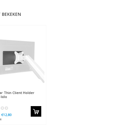
 BEKEKEN
ar
Thin Client Holder
 kilo
€12,80
w