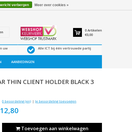
bericht verbergen
Meer over cookies »
0
Artikelen
en
€0,00
en uw
Alle ICT bij één vertrouwde partij
N
AANBIEDINGEN
AR
THIN CLIENT HOLDER BLACK 3
0 beoordeling (en)
|
Je beoordeling toevoegen
12,80
Toevoegen aan winkelwagen