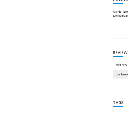
Merk:
Ne
Artikeln
REVIEW
0
sterren 
Je beo
TAGS