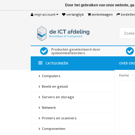
Door het gebruiken van onze website, ga
mijn account
verlanglijst
winkelwagen
bestelle
Producten geselecteerd door
systeembeheerders
CATEGORIEËN
OVER ON
Home
Computers
Beeld en geluid
Servers en storage
Netwerk
Printers en scanners
Componenten