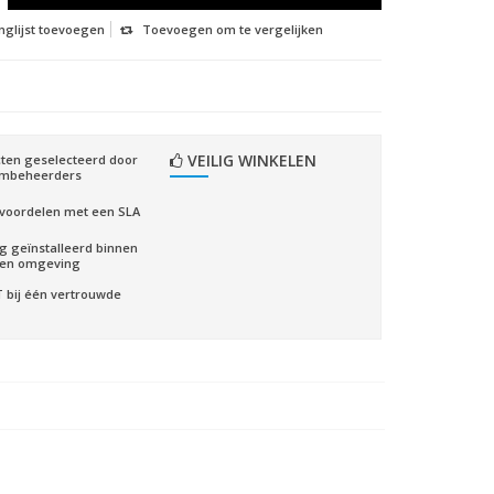
nglijst toevoegen
Toevoegen om te vergelijken
VEILIG WINKELEN
ten geselecteerd door
embeheerders
voordelen met een SLA
ig geïnstalleerd binnen
gen omgeving
CT bij één vertrouwde