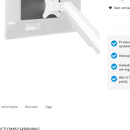
Aan verla
Produc
syste
Inkoop
Volled
uw ei
Alle I
partij
 informatie
Reviews
Tags
CTOMSCHRIJVING