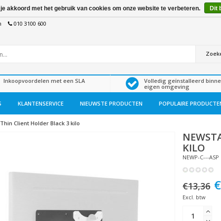
 je akkoord met het gebruik van cookies om onze website te verbeteren.
Dit 
n
010 3100 600
Zoek
Inkoopvoordelen met een SLA
Volledig geïnstalleerd binn
eigen omgeving
S
KLANTENSERVICE
NIEUWSTE PRODUCTEN
POPULAIRE PRODUCTE
Thin Client Holder Black 3 kilo
NEWST
KILO
NEWP-C---ASP
€
€13,36
Excl. btw