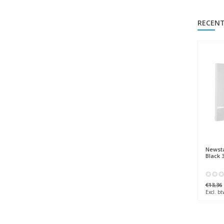
RECENT
Newst
Black 3
€13,36
Excl. bt