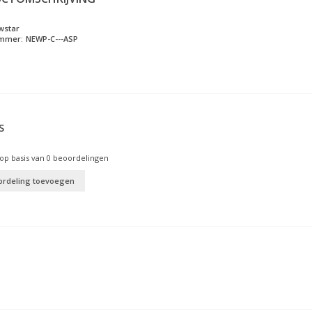
wstar
ummer:
NEWP-C---ASP
S
op basis van
0
beoordelingen
ordeling toevoegen