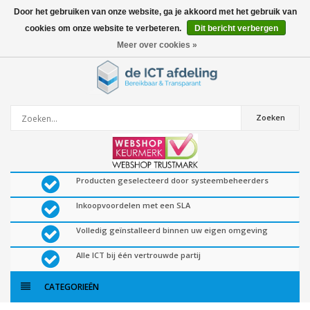
Door het gebruiken van onze website, ga je akkoord met het gebruik van
cookies om onze website te verbeteren.
Dit bericht verbergen
0
artikelen
Meer over cookies »
Zoeken
Producten geselecteerd door systeembeheerders
Inkoopvoordelen met een SLA
Volledig geïnstalleerd binnen uw eigen omgeving
Alle ICT bij één vertrouwde partij
CATEGORIEËN