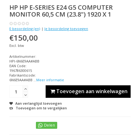
HP
HP E-SERIES E24 G5 COMPUTER
MONITOR 60,5 CM (23.8") 1920 X 1
0 beoordeling (en)
|
Je beoordeling toevoegen
€150,00
Excl. btw
Artikelnummer:
HPI-6N6E9AA#ABB
EAN Code:
196786300615
Fabrikantscode:
6N6E9AA#ABB ...
Meer informatie
Toevoegen aan winkelwagen
Aan verlanglijst toevoegen
Toevoegen om te vergelijken