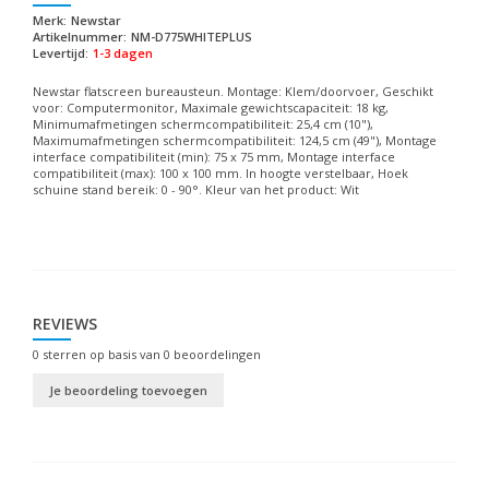
Merk:
Newstar
Artikelnummer:
NM-D775WHITEPLUS
Levertijd:
1-3 dagen
Newstar flatscreen bureausteun. Montage: Klem/doorvoer, Geschikt
voor: Computermonitor, Maximale gewichtscapaciteit: 18 kg,
Minimumafmetingen schermcompatibiliteit: 25,4 cm (10"),
Maximumafmetingen schermcompatibiliteit: 124,5 cm (49"), Montage
interface compatibiliteit (min): 75 x 75 mm, Montage interface
compatibiliteit (max): 100 x 100 mm. In hoogte verstelbaar, Hoek
schuine stand bereik: 0 - 90°. Kleur van het product: Wit
REVIEWS
0
sterren op basis van
0
beoordelingen
Je beoordeling toevoegen