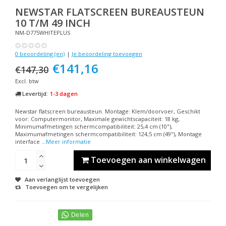
NEWSTAR
FLATSCREEN BUREAUSTEUN
10 T/M 49 INCH
NM-D775WHITEPLUS
0 beoordeling (en)
|
Je beoordeling toevoegen
€141,16
€147,30
Excl. btw
Levertijd:
1-3 dagen
Newstar flatscreen bureausteun. Montage: Klem/doorvoer, Geschikt
voor: Computermonitor, Maximale gewichtscapaciteit: 18 kg,
Minimumafmetingen schermcompatibiliteit: 25,4 cm (10"),
Maximumafmetingen schermcompatibiliteit: 124,5 cm (49"), Montage
interface ...
Meer informatie
Toevoegen aan winkelwagen
Aan verlanglijst toevoegen
Toevoegen om te vergelijken