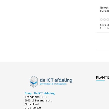
Newst
bureau
€130,2
Excl. bt
KLANTE
Shop - De ICT afdeling
Trondheim 11-15
2993 LE Barendrecht
Nederland
010 3100 600