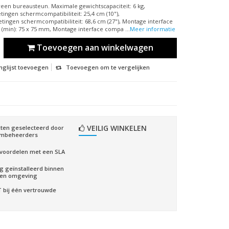
reen bureausteun. Maximale gewichtscapaciteit: 6 kg,
ngen schermcompatibiliteit: 25,4 cm (10"),
ngen schermcompatibiliteit: 68,6 cm (27"), Montage interface
t (min): 75 x 75 mm, Montage interface compa ...
Meer informatie
Toevoegen aan winkelwagen
nglijst toevoegen
Toevoegen om te vergelijken
VEILIG WINKELEN
ten geselecteerd door
embeheerders
voordelen met een SLA
ig geïnstalleerd binnen
gen omgeving
CT bij één vertrouwde