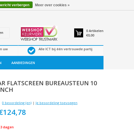
bericht verbergen
Meer over cookies »
0
Artikelen
en
€0,00
en uw
Alle ICT bij één vertrouwde partij
N
AANBIEDINGEN
AR
FLATSCREEN BUREAUSTEUN 10
INCH
0 beoordeling (en)
|
Je beoordeling toevoegen
€124,78
-3 dagen