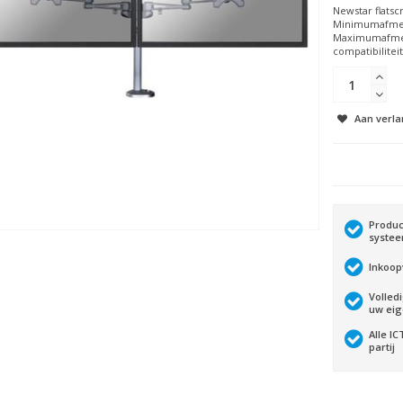
Newstar flatsc
Minimumafmeti
Maximumafmeti
compatibilitei
Aan verla
Produc
syste
Inkoop
Volled
uw ei
Alle I
partij