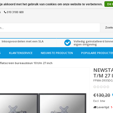
 je akkoord met het gebruik van cookies om onze website te verbeteren.
Dit 
n
010 3100 600
Zoek
Inkoopvoordelen met een SLA
Volledig geïnstalleerd binn
eigen omgeving
S
KLANTENSERVICE
NIEUWSTE PRODUCTEN
POPULAIRE PRODUCTE
flatscreen bureausteun 10 t/m 27 inch
NEWST
T/M 27 
FPMA-D935DG
€130,20
Excl. btw
Levertijd:
1