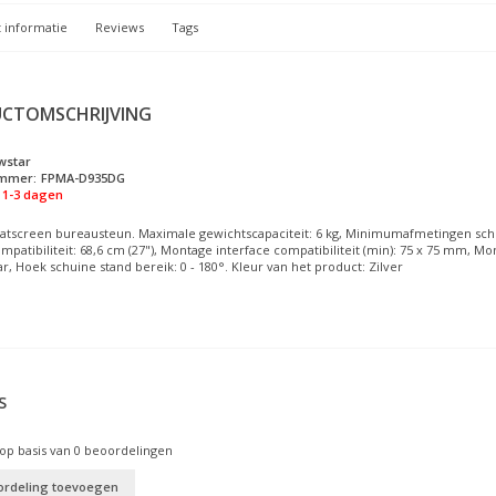
 informatie
Reviews
Tags
CTOMSCHRIJVING
wstar
ummer:
FPMA-D935DG
1-3 dagen
latscreen bureausteun. Maximale gewichtscapaciteit: 6 kg, Minimumafmetingen sch
atibiliteit: 68,6 cm (27"), Montage interface compatibiliteit (min): 75 x 75 mm, Mo
r, Hoek schuine stand bereik: 0 - 180°. Kleur van het product: Zilver
S
op basis van
0
beoordelingen
ordeling toevoegen