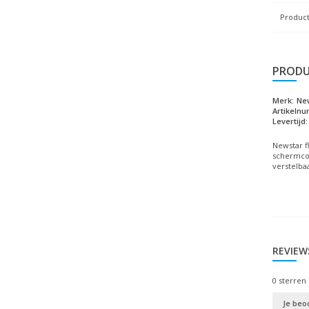
Product
PRODU
Merk:
Ne
Artikeln
Levertijd:
Newstar f
schermcomp
verstelbaa
REVIEW
0
sterren 
Je beo