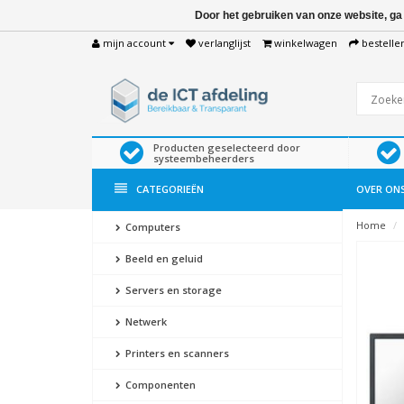
Door het gebruiken van onze website, ga
mijn account
verlanglijst
winkelwagen
bestelle
Producten geselecteerd door
systeembeheerders
CATEGORIEËN
OVER ON
Home
Computers
Beeld en geluid
Servers en storage
Netwerk
Printers en scanners
Componenten