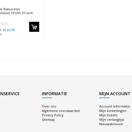
ar
flatscreen
steun 10 t/m 27 inch
0
€124,78
w
NSERVICE
INFORMATIE
MIJN ACCOUNT
Over ons
Account informatie
Algemene voorwaarden
Mijn bestellingen
Privacy Policy
Mijn tickets
Sitemap
Mijn verlanglijst
Nieuwsbrieven