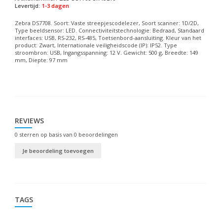
Levertijd:
1-3 dagen
Zebra DS7708. Soort: Vaste streepjescodelezer, Soort scanner: 1D/2D,
Type beeldsensor: LED. Connectiviteitstechnologie: Bedraad, Standaard
interfaces: USB, RS-232, RS-485, Toetsenbord-aansluiting. Kleur van het
product: Zwart, Internationale veiligheidscode (IP): IP52. Type
stroombron: USB, Ingangsspanning: 12 V. Gewicht: 500 g, Breedte: 149
mm, Diepte: 97 mm
REVIEWS
0
sterren op basis van
0
beoordelingen
Je beoordeling toevoegen
TAGS