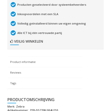
Producten geselecteerd door systeembeheerders
Inkoopvoordelen met een SLA
Volledig geïnstalleerd binnen uw eigen omgeving
Alle ICT bij één vertrouwde partij
VEILIG WINKELEN
Product informatie
Reviews
Tags
PRODUCTOMSCHRIJVING
Merk:
Zebra
Artikelnummer:
ZEB-DS7708-SR4U210