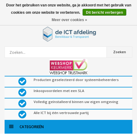
Door het gebruiken van onze website, ga je akkoord met het gebruik van
cookies om onze website te verbeteren.
Dit bericht verbergen
0
artikelen
Meer over cookies »
Zoeken
Producten geselecteerd door systeembeheerders
Inkoopvoordelen met een SLA
Volledig geïnstalleerd binnen uw eigen omgeving
Alle ICT bij één vertrouwde partij
CATEGORIEËN