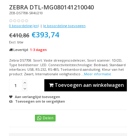
ZEBRA
DTL-MG080141210040
ZEB-DS7708-SR4U210
0 beoordeling (en)
|
Je beoordeling toevoegen
€393,74
€410,86
Excl. btw
Levertijd:
1-3 dagen
Zebra DS7708. Soort: Vaste streepjescodelezer, Soort scanner: 1D/2D,
Type beeldsensor: LED. Connectiviteitstechnologie: Bedraad, Standaard
interfaces: USB, RS-232, RS-485, Toetsenbord-aansluiting. Kleur van het
product: Zwart, Internationale veiligheidsco ...
Meer informatie
Toevoegen aan winkelwagen
Aan verlanglijst toevoegen
Toevoegen om te vergelijken