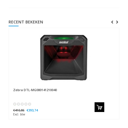
RECENT BEKEKEN
Zebra
DTL-MG080141210040
€410,86
€393,74
Excl. btw