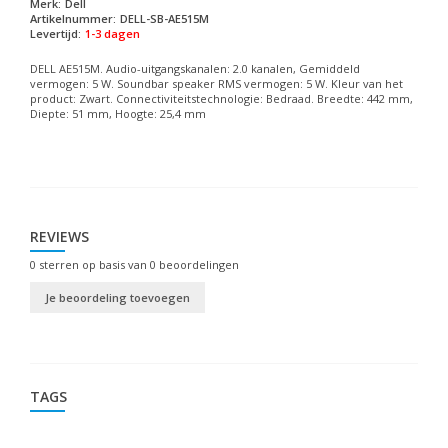
Merk:
Dell
Artikelnummer:
DELL-SB-AE515M
Levertijd:
1-3 dagen
DELL AE515M. Audio-uitgangskanalen: 2.0 kanalen, Gemiddeld
vermogen: 5 W. Soundbar speaker RMS vermogen: 5 W. Kleur van het
product: Zwart. Connectiviteitstechnologie: Bedraad. Breedte: 442 mm,
Diepte: 51 mm, Hoogte: 25,4 mm
REVIEWS
0
sterren op basis van
0
beoordelingen
Je beoordeling toevoegen
TAGS