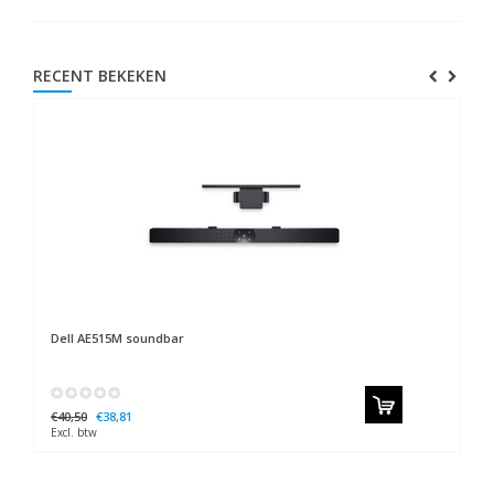
RECENT BEKEKEN
Dell
AE515M soundbar
€40,50
€38,81
Excl. btw