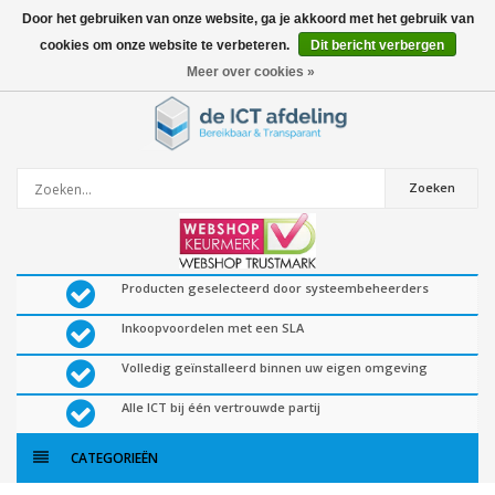
Door het gebruiken van onze website, ga je akkoord met het gebruik van
cookies om onze website te verbeteren.
Dit bericht verbergen
0
artikelen
Meer over cookies »
Zoeken
Producten geselecteerd door systeembeheerders
Inkoopvoordelen met een SLA
Volledig geïnstalleerd binnen uw eigen omgeving
Alle ICT bij één vertrouwde partij
CATEGORIEËN