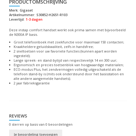
PRODUCTOMSCHRIJVING
Merk:
Gigaset
Artikelnummer:
S30852-H2651-R103
Levertijd:
1-3 dagen
Deze instap comfort handset werkt ook prima samen met bijvoorbeeld
de N300A IP basis.
Groot telefoonboek met zoekfunctie voor maximaal 150 contacten;
Kraakheldere geluidskwaliteit, zelfs in handsfree;
2 sneltoetsen voor uw favoriete functies (kunnen apart worden
ingesteld);
Lange spreek- en stand-bytijd van respectievelijk 14 en 300 uur;
Ergonomisch en precies toetsenblok van hoogwaardige materialen;
ECO-modus Plus, het zendvermogen volledig uitgeschakeld als de
telefoon stand-by is (mits ook ondersteund door het basisstation en
alle andere aangemelde handsets);
2 jaar fabrieksgarantie
REVIEWS
0
sterren op basis van
0
beoordelingen
Je beoordeling toevoegen