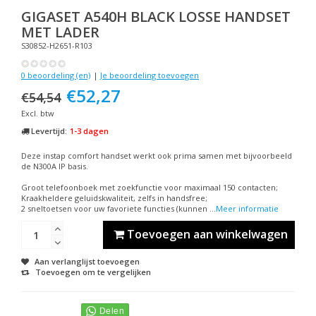
GIGASET
A540H BLACK LOSSE HANDSET
MET LADER
S30852-H2651-R103
0 beoordeling (en)
|
Je beoordeling toevoegen
€52,27
€54,54
Excl. btw
Levertijd:
1-3 dagen
Deze instap comfort handset werkt ook prima samen met bijvoorbeeld
de N300A IP basis.
Groot telefoonboek met zoekfunctie voor maximaal 150 contacten;
Kraakheldere geluidskwaliteit, zelfs in handsfree;
2 sneltoetsen voor uw favoriete functies (kunnen ...
Meer informatie
Toevoegen aan winkelwagen
Aan verlanglijst toevoegen
Toevoegen om te vergelijken