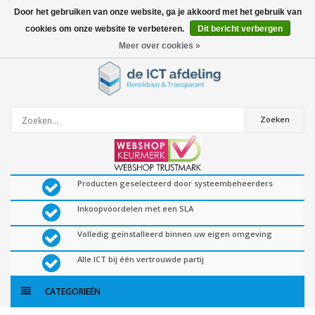
Door het gebruiken van onze website, ga je akkoord met het gebruik van
cookies om onze website te verbeteren.
Dit bericht verbergen
0
artikelen
Meer over cookies »
Zoeken
Producten geselecteerd door systeembeheerders
Inkoopvoordelen met een SLA
Volledig geïnstalleerd binnen uw eigen omgeving
Alle ICT bij één vertrouwde partij
CATEGORIEËN