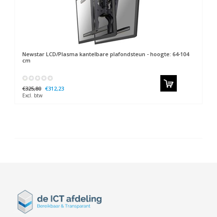
Newstar
LCD/Plasma kantelbare plafondsteun - hoogte: 64-104
cm
€325,80
€312,23
Excl. btw