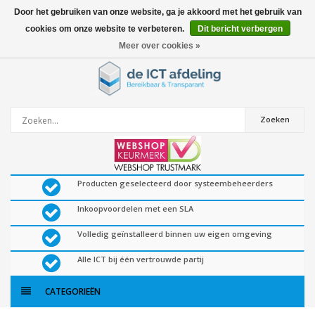
Door het gebruiken van onze website, ga je akkoord met het gebruik van
cookies om onze website te verbeteren.
Dit bericht verbergen
0
artikelen
Meer over cookies »
Zoeken
Producten geselecteerd door systeembeheerders
Inkoopvoordelen met een SLA
Volledig geïnstalleerd binnen uw eigen omgeving
Alle ICT bij één vertrouwde partij
CATEGORIEËN