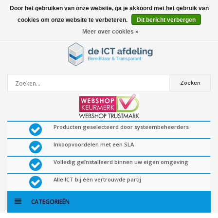
Door het gebruiken van onze website, ga je akkoord met het gebruik van
cookies om onze website te verbeteren.
Dit bericht verbergen
0
artikelen
Meer over cookies »
Zoeken
Producten geselecteerd door systeembeheerders
Inkoopvoordelen met een SLA
Volledig geïnstalleerd binnen uw eigen omgeving
Alle ICT bij één vertrouwde partij
CATEGORIEËN