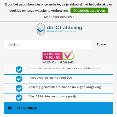
Door het gebruiken van onze website, ga je akkoord met het gebruik van
cookies om onze website te verbeteren.
Dit bericht verbergen
0
artikelen
Meer over cookies »
Zoeken
Producten geselecteerd door systeembeheerders
Inkoopvoordelen met een SLA
Volledig geïnstalleerd binnen uw eigen omgeving
Alle ICT bij één vertrouwde partij
CATEGORIEËN