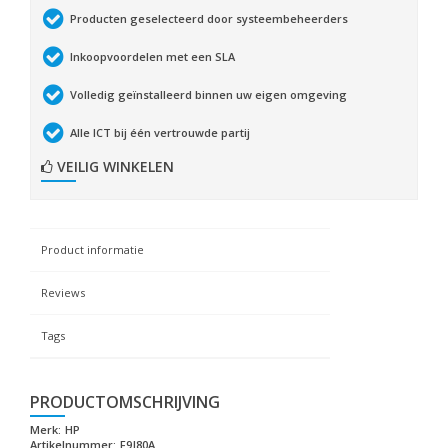
Producten geselecteerd door systeembeheerders
Inkoopvoordelen met een SLA
Volledig geïnstalleerd binnen uw eigen omgeving
Alle ICT bij één vertrouwde partij
VEILIG WINKELEN
Product informatie
Reviews
Tags
PRODUCTOMSCHRIJVING
Merk:
HP
Artikelnummer:
F9J80A