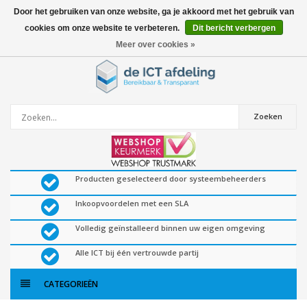
Door het gebruiken van onze website, ga je akkoord met het gebruik van
cookies om onze website te verbeteren.
Dit bericht verbergen
0
artikelen
Meer over cookies »
Zoeken
Producten geselecteerd door systeembeheerders
Inkoopvoordelen met een SLA
Volledig geïnstalleerd binnen uw eigen omgeving
Alle ICT bij één vertrouwde partij
CATEGORIEËN