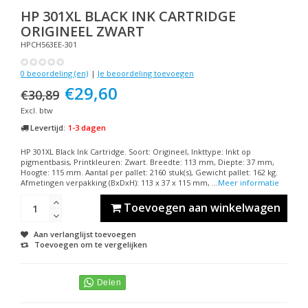
HP
301XL BLACK INK CARTRIDGE
ORIGINEEL ZWART
HPCH563EE-301
0 beoordeling (en)
|
Je beoordeling toevoegen
€29,60
€30,89
Excl. btw
Levertijd:
1-3 dagen
HP 301XL Black Ink Cartridge. Soort: Origineel, Inkttype: Inkt op
pigmentbasis, Printkleuren: Zwart. Breedte: 113 mm, Diepte: 37 mm,
Hoogte: 115 mm. Aantal per pallet: 2160 stuk(s), Gewicht pallet: 162 kg.
Afmetingen verpakking (BxDxH): 113 x 37 x 115 mm, ...
Meer informatie
Toevoegen aan winkelwagen
Aan verlanglijst toevoegen
Toevoegen om te vergelijken