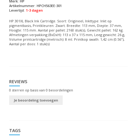
Merk:
HP
Artikelnummer:
HPCH563EE-301
Levertijd:
1-3 dagen
HP 301XL Black Ink Cartridge. Soort: Origineel, Inkttype: Inkt op
pigmentbasis, Printkleuren: Zwart. Breedte: 113 mm, Diepte: 37 mm,
Hoogte: 115 mm. Aantal per pallet: 2160 stuk(s), Gewicht pallet: 162 kg.
Afmetingen verpakking (BxDxH): 113 x 37 x 115 mm, Leeg gewicht: 26 g,
Volume printcartridge (metrisch): 8 ml. Printkop swath: 1,42 cm (0.56"),
Aantal per doos: 1 stuk(s)
REVIEWS
0
sterren op basis van
0
beoordelingen
Je beoordeling toevoegen
TAGS