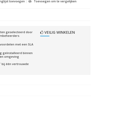
nglijst toevoegen
Toevoegen om te vergelijken
VEILIG WINKELEN
ten geselecteerd door
embeheerders
voordelen met een SLA
ig geïnstalleerd binnen
gen omgeving
CT bij één vertrouwde