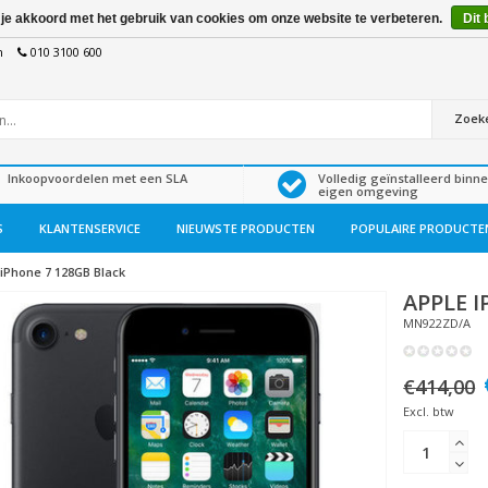
 je akkoord met het gebruik van cookies om onze website te verbeteren.
Dit 
n
010 3100 600
Zoek
Inkoopvoordelen met een SLA
Volledig geïnstalleerd binn
eigen omgeving
S
KLANTENSERVICE
NIEUWSTE PRODUCTEN
POPULAIRE PRODUCTE
iPhone 7 128GB Black
APPLE
I
MN922ZD/A
€414,00
Excl. btw