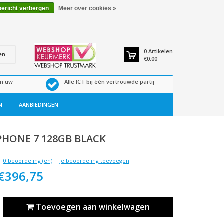
bericht verbergen
Meer over cookies »
0
Artikelen
en
€0,00
en uw
Alle ICT bij één vertrouwde partij
N
AANBIEDINGEN
PHONE 7 128GB BLACK
0 beoordeling (en)
|
Je beoordeling toevoegen
€396,75
Toevoegen aan winkelwagen