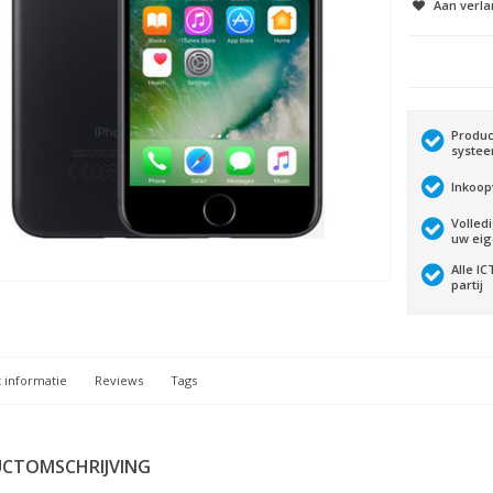
Aan verla
Produc
syste
Inkoop
Volled
uw ei
Alle I
partij
 informatie
Reviews
Tags
CTOMSCHRIJVING