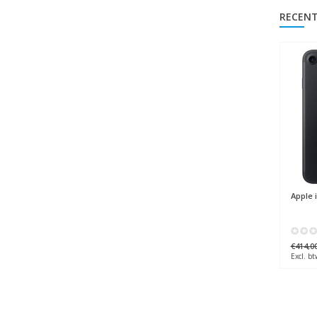
RECENT
Apple
i
€414,0
Excl. bt