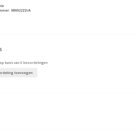
ple
ummer:
MN922ZD/A
S
op basis van
0
beoordelingen
ordeling toevoegen