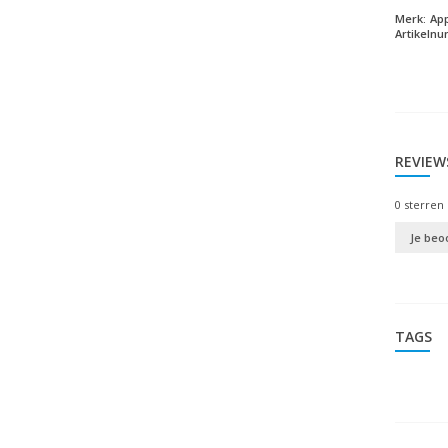
Merk:
Ap
Artikeln
REVIEW
0
sterren 
Je beo
TAGS