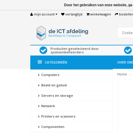
Door het gebruiken van onze website, ga
mijn account
verlanglijst
winkelwagen
bestelle
Producten geselecteerd door
systeembeheerders
CATEGORIEËN
OVER ON
Home
Computers
Beeld en geluid
Servers en storage
Netwerk
Printers en scanners
Componenten