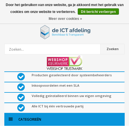
Door het gebruiken van onze website, ga je akkoord met het gebruik van
cookies om onze website te verbeteren.
Dit bericht verbergen
0
artikelen
Meer over cookies »
Zoeken
Producten geselecteerd door systeembeheerders
Inkoopvoordelen met een SLA
Volledig geïnstalleerd binnen uw eigen omgeving
Alle ICT bij één vertrouwde partij
CATEGORIEËN