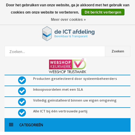
Door het gebruiken van onze website, ga je akkoord met het gebruik van
cookies om onze website te verbeteren.
Dit bericht verbergen
0
artikelen
Meer over cookies »
Zoeken
Producten geselecteerd door systeembeheerders
Inkoopvoordelen met een SLA
Volledig geïnstalleerd binnen uw eigen omgeving
Alle ICT bij één vertrouwde partij
CATEGORIEËN