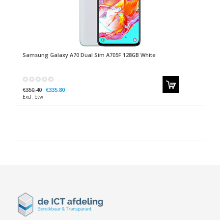
Samsung
Galaxy A70 Dual Sim A705F 128GB White
€350,40
€335,80
Excl. btw