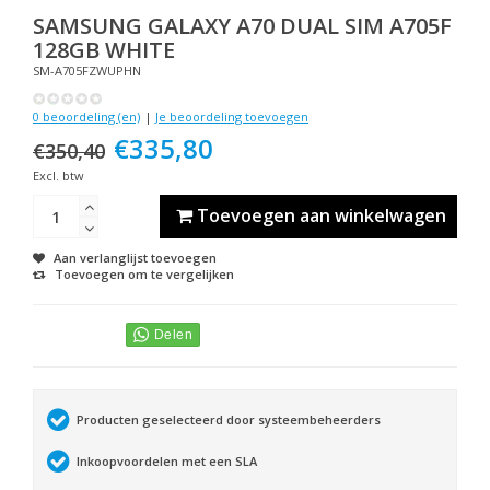
SAMSUNG
GALAXY A70 DUAL SIM A705F
128GB WHITE
SM-A705FZWUPHN
0 beoordeling (en)
|
Je beoordeling toevoegen
€335,80
€350,40
Excl. btw
Toevoegen aan winkelwagen
Aan verlanglijst toevoegen
Toevoegen om te vergelijken
Producten geselecteerd door systeembeheerders
Inkoopvoordelen met een SLA