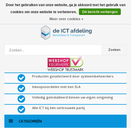
Door het gebruiken van onze website, ga je akkoord met het gebruik van
cookies om onze website te verbeteren.
Dit bericht verbergen
0
artikelen
Meer over cookies »
Zoeken
Producten geselecteerd door systeembeheerders
Inkoopvoordelen met een SLA
Volledig geïnstalleerd binnen uw eigen omgeving
Alle ICT bij één vertrouwde partij
CATEGORIEËN