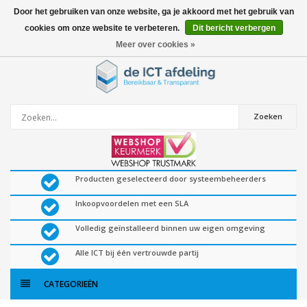
Door het gebruiken van onze website, ga je akkoord met het gebruik van
cookies om onze website te verbeteren.
Dit bericht verbergen
0
artikelen
Meer over cookies »
Zoeken
Producten geselecteerd door systeembeheerders
Inkoopvoordelen met een SLA
Volledig geïnstalleerd binnen uw eigen omgeving
Alle ICT bij één vertrouwde partij
CATEGORIEËN