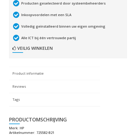
Producten geselecteerd door systeembeheerders
Inkoopvoordelen met een SLA
Volledig geïnstalleerd binnen uw eigen omgeving
Alle ICT bij één vertrouwde partij
VEILIG WINKELEN
Product informatie
Reviews
Tags
PRODUCTOMSCHRIJVING
Merk:
HP
Artikelnummer:
725582-B21