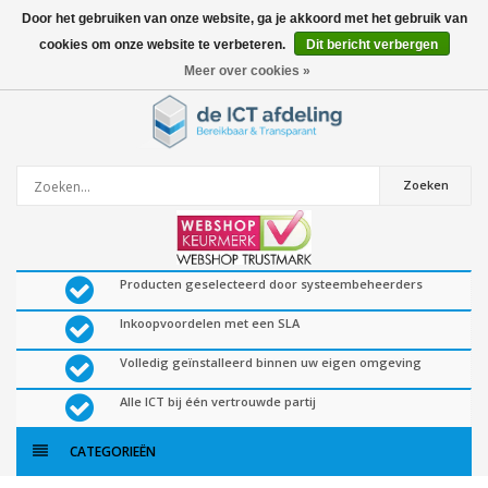
Door het gebruiken van onze website, ga je akkoord met het gebruik van
cookies om onze website te verbeteren.
Dit bericht verbergen
0
artikelen
Meer over cookies »
Zoeken
Producten geselecteerd door systeembeheerders
Inkoopvoordelen met een SLA
Volledig geïnstalleerd binnen uw eigen omgeving
Alle ICT bij één vertrouwde partij
CATEGORIEËN