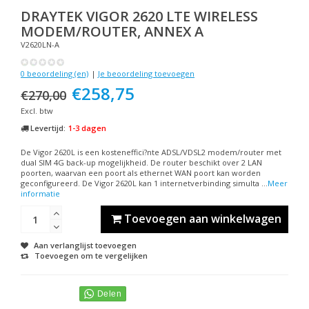
DRAYTEK
VIGOR 2620 LTE WIRELESS
MODEM/ROUTER, ANNEX A
V2620LN-A
0 beoordeling (en)
|
Je beoordeling toevoegen
€258,75
€270,00
Excl. btw
Levertijd:
1-3 dagen
De Vigor 2620L is een kosteneffici?nte ADSL/VDSL2 modem/router met
dual SIM 4G back-up mogelijkheid. De router beschikt over 2 LAN
poorten, waarvan een poort als ethernet WAN poort kan worden
geconfigureerd. De Vigor 2620L kan 1 internetverbinding simulta ...
Meer
informatie
Toevoegen aan winkelwagen
Aan verlanglijst toevoegen
Toevoegen om te vergelijken