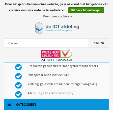
Door het gebruiken van onze website, ga je akkoord met het gebruik van
cookies om onze website te verbeteren.
Dit bericht verbergen
0
artikelen
Meer over cookies »
Zoeken
Producten geselecteerd door systeembeheerders
Inkoopvoordelen met een SLA
Volledig geïnstalleerd binnen uw eigen omgeving
Alle ICT bij één vertrouwde partij
CATEGORIEËN