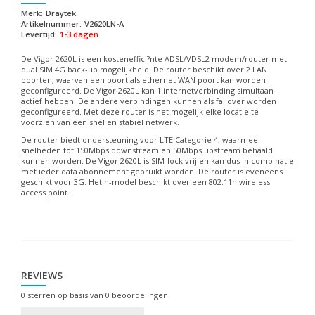
Merk:
Draytek
Artikelnummer:
V2620LN-A
Levertijd:
1-3 dagen
De Vigor 2620L is een kosteneffici?nte ADSL/VDSL2 modem/router met
dual SIM 4G back-up mogelijkheid. De router beschikt over 2 LAN
poorten, waarvan een poort als ethernet WAN poort kan worden
geconfigureerd. De Vigor 2620L kan 1 internetverbinding simultaan
actief hebben. De andere verbindingen kunnen als failover worden
geconfigureerd. Met deze router is het mogelijk elke locatie te
voorzien van een snel en stabiel netwerk.
De router biedt ondersteuning voor LTE Categorie 4, waarmee
snelheden tot 150Mbps downstream en 50Mbps upstream behaald
kunnen worden. De Vigor 2620L is SIM-lock vrij en kan dus in combinatie
met ieder data abonnement gebruikt worden. De router is eveneens
geschikt voor 3G. Het n-model beschikt over een 802.11n wireless
access point.
REVIEWS
0
sterren op basis van
0
beoordelingen