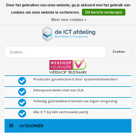
Door het gebruiken van onze website, ga je akkoord met het gebruik van
cookies om onze website te verbeteren.
Dit bericht verbergen
0
artikelen
Meer over cookies »
Zoeken
Producten geselecteerd door systeembeheerders
Inkoopvoordelen met een SLA
Volledig geïnstalleerd binnen uw eigen omgeving
Alle ICT bij één vertrouwde partij
CATEGORIEËN