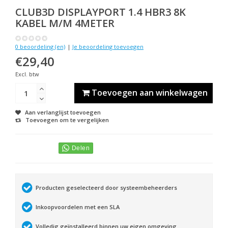
CLUB3D
DISPLAYPORT 1.4 HBR3 8K
KABEL M/M 4METER
0 beoordeling (en)
|
Je beoordeling toevoegen
€29,40
Excl. btw
Toevoegen aan winkelwagen
Aan verlanglijst toevoegen
Toevoegen om te vergelijken
Producten geselecteerd door systeembeheerders
Inkoopvoordelen met een SLA
Volledig geïnstalleerd binnen uw eigen omgeving