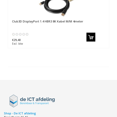
Club3D
DisplayPort 1.4 HBR3 8K Kabel M/M 4meter
€29,40
Excl. btw
Shop - De ICT afdeling