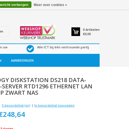
bericht verbergen
Meer over cookies »
0
Artikelen
en
€0,00
en uw
Alle ICT bij één vertrouwde partij
N
AANBIEDINGEN
OGY
DISKSTATION DS218 DATA-
-SERVER RTD1296 ETHERNET LAN
P ZWART NAS
0 beoordeling (en)
|
Je beoordeling toevoegen
€248,64
-3 dagen