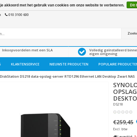
 je akkoord met het gebruik van cookies om onze website te verbeteren.
Dit 
n
010 3100 600
Zoek
Inkoopvoordelen met een SLA
Volledig geïnstalleerd binn
eigen omgeving
S
KLANTENSERVICE
NIEUWSTE PRODUCTEN
POPULAIRE PRODUCTE
DiskStation DS218 data-opslag-server RTD1296 Ethernet LAN Desktop Zwart NAS
SYNOL
OPSLAG
DESKTO
DS218
€259,45
Excl. btw
Levertijd:
1