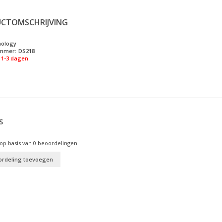
CTOMSCHRIJVING
nology
ummer:
DS218
1-3 dagen
S
op basis van
0
beoordelingen
ordeling toevoegen