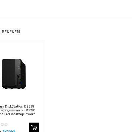
 BEKEKEN
ogy
DiskStation DS218
pslag-server RTD1296
et LAN Desktop Zwart
5
€248,64