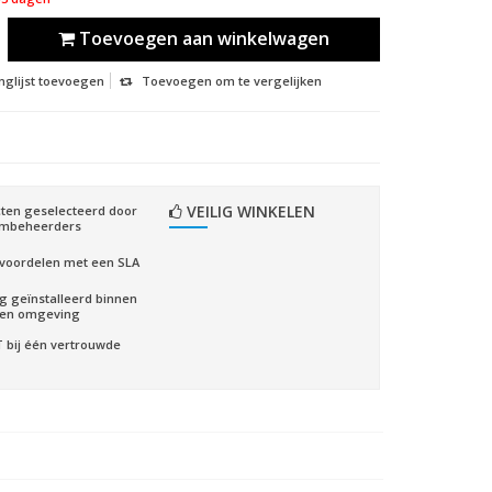
Toevoegen aan winkelwagen
nglijst toevoegen
Toevoegen om te vergelijken
VEILIG WINKELEN
ten geselecteerd door
embeheerders
voordelen met een SLA
ig geïnstalleerd binnen
gen omgeving
CT bij één vertrouwde