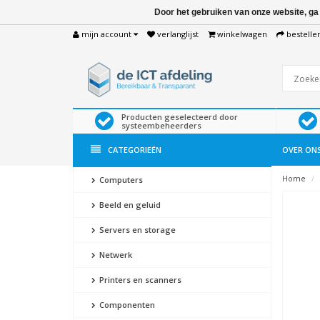
Door het gebruiken van onze website, ga
mijn account
verlanglijst
winkelwagen
bestelle
Producten geselecteerd door
systeembeheerders
CATEGORIEËN
OVER ON
Home
Computers
Beeld en geluid
Servers en storage
Netwerk
Printers en scanners
Componenten