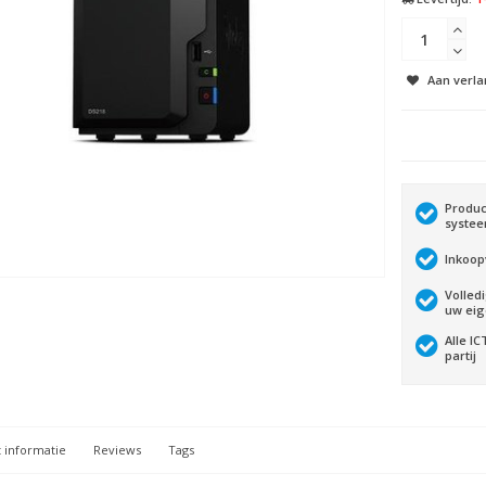
Aan verla
Produc
syste
Inkoop
Volled
uw ei
Alle I
partij
 informatie
Reviews
Tags