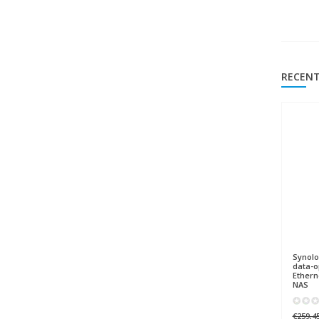
RECENT
Synol
data-o
Ethern
NAS
€259,4