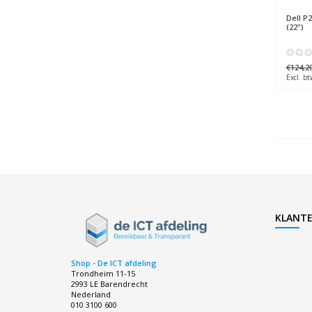
Dell
P2
(22")
€124,2
Excl. bt
KLANTE
Shop - De ICT afdeling
Trondheim 11-15
2993 LE Barendrecht
Nederland
010 3100 600