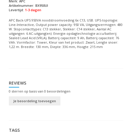
Merk:
APC
Artikelnummer:
BX950UI
Levertijd:
1-3 dagen
APC Back-UPS 950VA noodstroomvoeding 6x C13, USB. UPS-topologie:
Line-Interactive, Output power capacity: 950 VA, Uitgangsvermogen: 480
W. Stopcontacttypes: C13 stekker, Stekker: C14 stekker, Aantal AC
uitgangen: 6 AC-uitgang(en). Energie-opslagtechnologie accu/batterij:
Sealed Lead Acid (VRLA), Batterij capaciteit: 9 Ah, Batterij capaciteit: 76
VAh. Vormfactor: Tower, Kleur van het product: Zwart, Lengte snoer:
1,22 m. Breedte: 130 mm, Diepte: 336 mm, Hoogte: 215 mm
REVIEWS
0
sterren op basis van
0
beoordelingen
Je beoordeling toevoegen
TAGS