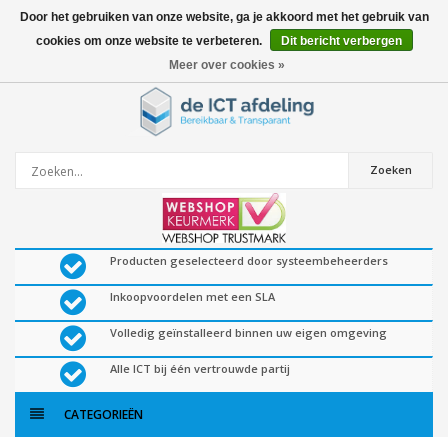
Door het gebruiken van onze website, ga je akkoord met het gebruik van
cookies om onze website te verbeteren.
Dit bericht verbergen
0
artikelen
Meer over cookies »
Zoeken
Producten geselecteerd door systeembeheerders
Inkoopvoordelen met een SLA
Volledig geïnstalleerd binnen uw eigen omgeving
Alle ICT bij één vertrouwde partij
CATEGORIEËN