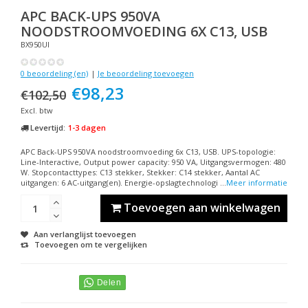
APC
BACK-UPS 950VA
NOODSTROOMVOEDING 6X C13, USB
BX950UI
0 beoordeling (en)
|
Je beoordeling toevoegen
€98,23
€102,50
Excl. btw
Levertijd:
1-3 dagen
APC Back-UPS 950VA noodstroomvoeding 6x C13, USB. UPS-topologie:
Line-Interactive, Output power capacity: 950 VA, Uitgangsvermogen: 480
W. Stopcontacttypes: C13 stekker, Stekker: C14 stekker, Aantal AC
uitgangen: 6 AC-uitgang(en). Energie-opslagtechnologi ...
Meer informatie
Toevoegen aan winkelwagen
Aan verlanglijst toevoegen
Toevoegen om te vergelijken