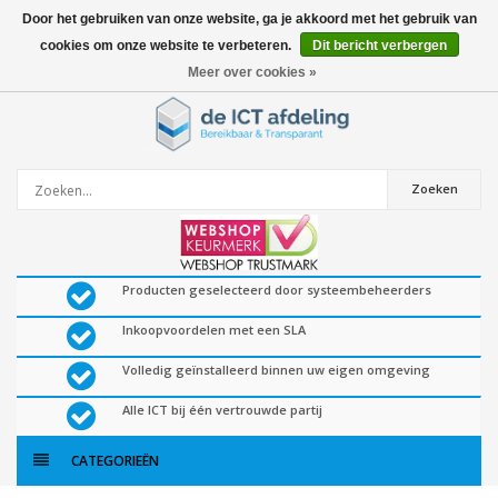
Door het gebruiken van onze website, ga je akkoord met het gebruik van
cookies om onze website te verbeteren.
Dit bericht verbergen
0
artikelen
Meer over cookies »
Zoeken
Producten geselecteerd door systeembeheerders
Inkoopvoordelen met een SLA
Volledig geïnstalleerd binnen uw eigen omgeving
Alle ICT bij één vertrouwde partij
CATEGORIEËN