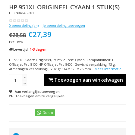
HP
951XL ORIGINEEL CYAAN 1 STUK(S)
HPCN046AE-301
0 beoordeling (en)
|
Je beoordeling toevoegen
€27,39
€28,58
Excl. btw
Levertijd:
1-3 dagen
HP 951XL. Soort: Origineel, Printkleuren: Cyaan, Compatibiliteit: HP
Officejet Pro 8100 HP Officejet Pro 8600. Gewicht verpakking: 73 g.
Afmetingen verpakking (BxDxH): 114 x 126 x 25 mm ...
Meer informatie
Toevoegen aan winkelwagen
Aan verlanglijst toevoegen
Toevoegen om te vergelijken