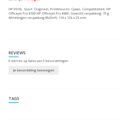
HP 951XL. Soort: Origineel, Printkleuren: Cyaan, Compatibiliteit: HP
Officejet Pro 8100 HP Officejet Pro 8600. Gewicht verpakking: 73 g.
Afmetingen verpakking (BxDxH): 114 x 126 x 25 mm
REVIEWS
0
sterren op basis van
0
beoordelingen
Je beoordeling toevoegen
TAGS