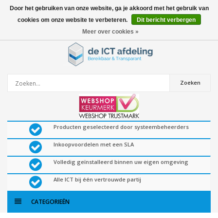
Door het gebruiken van onze website, ga je akkoord met het gebruik van
cookies om onze website te verbeteren.
Dit bericht verbergen
0
artikelen
Meer over cookies »
Zoeken
Producten geselecteerd door systeembeheerders
Inkoopvoordelen met een SLA
Volledig geïnstalleerd binnen uw eigen omgeving
Alle ICT bij één vertrouwde partij
CATEGORIEËN