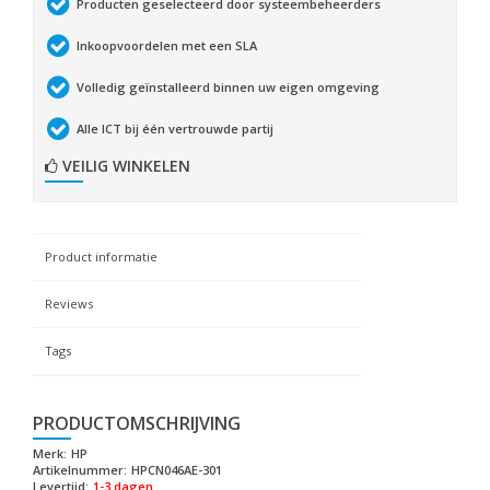
Producten geselecteerd door systeembeheerders
Inkoopvoordelen met een SLA
Volledig geïnstalleerd binnen uw eigen omgeving
Alle ICT bij één vertrouwde partij
VEILIG WINKELEN
Product informatie
Reviews
Tags
PRODUCTOMSCHRIJVING
Merk:
HP
Artikelnummer:
HPCN046AE-301
Levertijd:
1-3 dagen