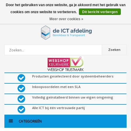
Door het gebruiken van onze website, ga je akkoord met het gebruik van
cookies om onze website te verbeteren.
Dit bericht verbergen
0
artikelen
Meer over cookies »
Zoeken
Producten geselecteerd door systeembeheerders
Inkoopvoordelen met een SLA
Volledig geïnstalleerd binnen uw eigen omgeving
Alle ICT bij één vertrouwde partij
CATEGORIEËN