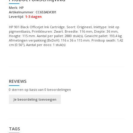
Merk:
HP
Artikelnummer:
CC653AE#301
Levertijd:
1-3 dagen
HP 901 Black Officejet Ink Cartridge. Soort: Origineel, Inkttype: Inkt op
pigmentbasis, Printkleuren: Zwart. Breedte: 116 mm, Diepte: 36 mm,
Hoogte: 115 mm. Aantal per pallet: 2880 stuk(s), Gewicht pallet: 193,4 kg.
Afmetingen verpakking (BxDxH): 116 x 36 x 115 mm. Printkop swath: 1,42
cm (0.56"), Aantal per doos: 1 stuk(s)
REVIEWS
0
sterren op basis van
0
beoordelingen
Je beoordeling toevoegen
TAGS