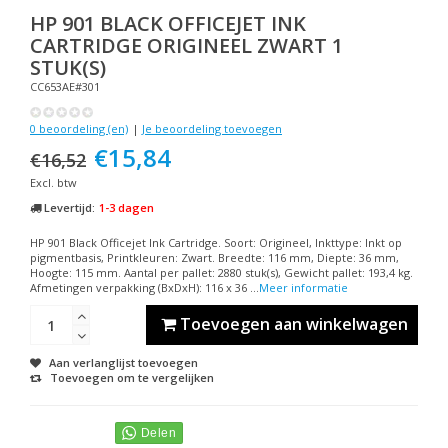
HP
901 BLACK OFFICEJET INK
CARTRIDGE ORIGINEEL ZWART 1
STUK(S)
CC653AE#301
0 beoordeling (en)
|
Je beoordeling toevoegen
€15,84
€16,52
Excl. btw
Levertijd:
1-3 dagen
HP 901 Black Officejet Ink Cartridge. Soort: Origineel, Inkttype: Inkt op
pigmentbasis, Printkleuren: Zwart. Breedte: 116 mm, Diepte: 36 mm,
Hoogte: 115 mm. Aantal per pallet: 2880 stuk(s), Gewicht pallet: 193,4 kg.
Afmetingen verpakking (BxDxH): 116 x 36 ...
Meer informatie
Toevoegen aan winkelwagen
Aan verlanglijst toevoegen
Toevoegen om te vergelijken