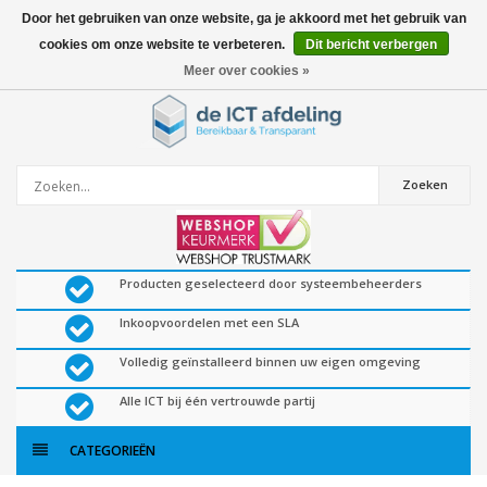
Door het gebruiken van onze website, ga je akkoord met het gebruik van
cookies om onze website te verbeteren.
Dit bericht verbergen
0
artikelen
Meer over cookies »
Zoeken
Producten geselecteerd door systeembeheerders
Inkoopvoordelen met een SLA
Volledig geïnstalleerd binnen uw eigen omgeving
Alle ICT bij één vertrouwde partij
CATEGORIEËN