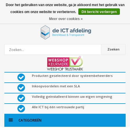
Door het gebruiken van onze website, ga je akkoord met het gebruik van
cookies om onze website te verbeteren.
Dit bericht verbergen
0
artikelen
Meer over cookies »
Zoeken
Producten geselecteerd door systeembeheerders
Inkoopvoordelen met een SLA
Volledig geïnstalleerd binnen uw eigen omgeving
Alle ICT bij één vertrouwde partij
CATEGORIEËN