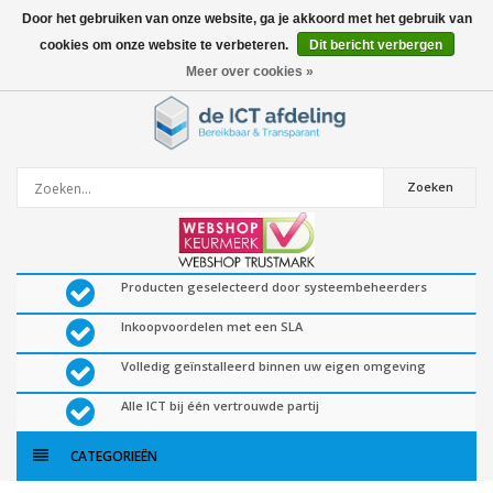
Door het gebruiken van onze website, ga je akkoord met het gebruik van
cookies om onze website te verbeteren.
Dit bericht verbergen
0
artikelen
Meer over cookies »
Zoeken
Producten geselecteerd door systeembeheerders
Inkoopvoordelen met een SLA
Volledig geïnstalleerd binnen uw eigen omgeving
Alle ICT bij één vertrouwde partij
CATEGORIEËN